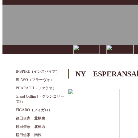
INSPIRE（インスパイア）
NY ESPERA
BLAVO（ブラーヴォ）
PHARAOH（ファラオ）
Grand CollineⅡ（グランコリー
ヌ2）
FIGARO（フィガロ）
鏡田借家 北棟東
鏡田借家 北棟西
鏡田借家 南棟