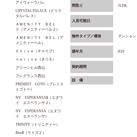
アイウォーラパレ
間取り
1LDK
CRYSTAL PALACE（クリス
タルパレス）
入居可能日
ＡＭＥＮＩＴＹ ＢＥＬ
Ⅱ（アメニティーベル２）
物件タイプ／構造
マンション
ＡＭＥＮＩＴＹ ＢＥＬ（ア
メニティーベル）
Ｃｈｉｖｅ（チャイブ）
築年月
H19
ｎｅｒｉｎｅ（ネリネ）
契約期間
グリーンヒル西山
フレグランス西山
設 備
PREMIST GOTO（プレミス
トゴトー）
NY ESPERANSAⅡ（エヌワ
イ エスペランサ２）
NY ESPERANSA（エヌワ
イ エスペランサ）
TRINITY（トリニティー）
RiseⅡ（ライズ２）