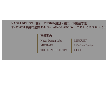
NAGAI DESIGN（株） DESIGN建設・施工・不動産管理
〒437-0031 袋井市愛野 1344-3 ≪ AINO LABO ≫
ＴＥＬ
０５３８-４５
事業案内
Nagai Design Labo
MUGUET
MICHAEL
Life Care Design
THOKON DETECTIV
COCH