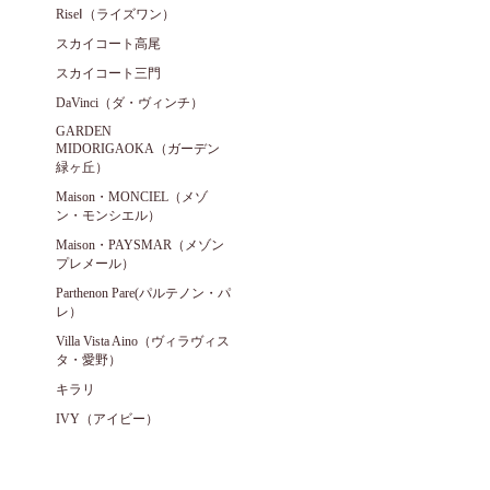
RiseⅠ（ライズワン）
スカイコート高尾
スカイコート三門
DaVinci（ダ・ヴィンチ）
GARDEN
MIDORIGAOKA（ガーデン
緑ヶ丘）
Maison・MONCIEL（メゾ
ン・モンシエル）
Maison・PAYSMAR（メゾン
プレメール）
Parthenon Pare(パルテノン・パ
レ）
Villa Vista Aino（ヴィラヴィス
タ・愛野）
キラリ
IVY（アイビー）