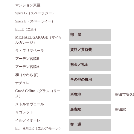
マンション東亜
Spera G（スペーラジー）
Spera E（スペーライー）
ELLE（エル）
部 屋
MICHAEL GARAGE（マイケ
ルガレージ）
賃料／共益費
ラ・プリマベーラ
アーデン宮脇B
敷金／礼金
アーデン宮脇A
和（やわらぎ）
その他の費用
ナチュレ
Grand Colline（グランコリー
所在地
磐田市安久路
ヌ）
メトルオヴェール
最寄駅
磐田駅
リゴレット
イルフィオーレ
交 通
EL AMOR（エルアモーレ）