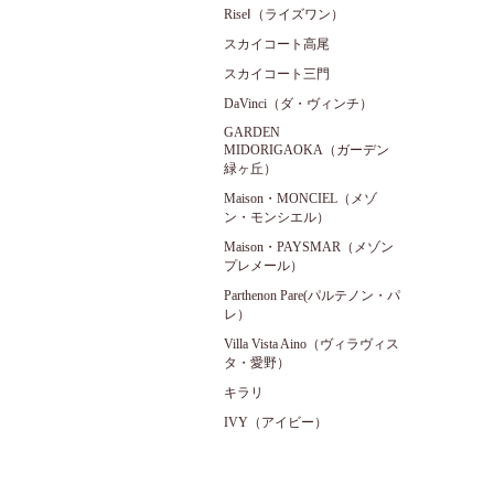
RiseⅠ（ライズワン）
スカイコート高尾
スカイコート三門
DaVinci（ダ・ヴィンチ）
GARDEN
MIDORIGAOKA（ガーデン
緑ヶ丘）
Maison・MONCIEL（メゾ
ン・モンシエル）
Maison・PAYSMAR（メゾン
プレメール）
Parthenon Pare(パルテノン・パ
レ）
Villa Vista Aino（ヴィラヴィス
タ・愛野）
キラリ
IVY（アイビー）