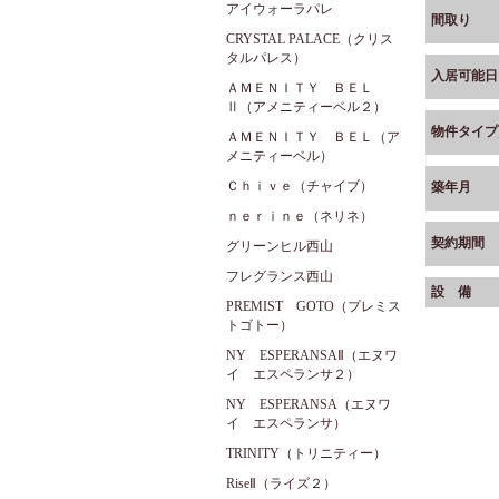
アイウォーラパレ
間取り
CRYSTAL PALACE（クリス
タルパレス）
入居可能日
ＡＭＥＮＩＴＹ ＢＥＬ
Ⅱ（アメニティーベル２）
物件タイプ
ＡＭＥＮＩＴＹ ＢＥＬ（ア
メニティーベル）
Ｃｈｉｖｅ（チャイブ）
築年月
ｎｅｒｉｎｅ（ネリネ）
契約期間
グリーンヒル西山
フレグランス西山
設 備
PREMIST GOTO（プレミス
トゴトー）
NY ESPERANSAⅡ（エヌワ
イ エスペランサ２）
NY ESPERANSA（エヌワ
イ エスペランサ）
TRINITY（トリニティー）
RiseⅡ（ライズ２）