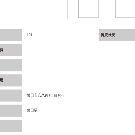
101
賃貸状況
費
用
磐田市安久路1丁目18-5
磐田駅