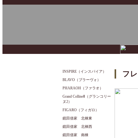
INSPIRE（インスパイア）
フレ
BLAVO（ブラーヴォ）
PHARAOH（ファラオ）
Grand CollineⅡ（グランコリー
ヌ2）
FIGARO（フィガロ）
鏡田借家 北棟東
鏡田借家 北棟西
鏡田借家 南棟