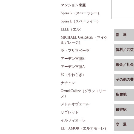
マンション東亜
Spera G（スペーラジー）
Spera E（スペーライー）
ELLE（エル）
部 屋
MICHAEL GARAGE（マイケ
ルガレージ）
賃料／共益
ラ・プリマベーラ
アーデン宮脇B
敷金／礼金
アーデン宮脇A
和（やわらぎ）
その他の費
ナチュレ
Grand Colline（グランコリー
所在地
ヌ）
メトルオヴェール
最寄駅
リゴレット
イルフィオーレ
交 通
EL AMOR（エルアモーレ）