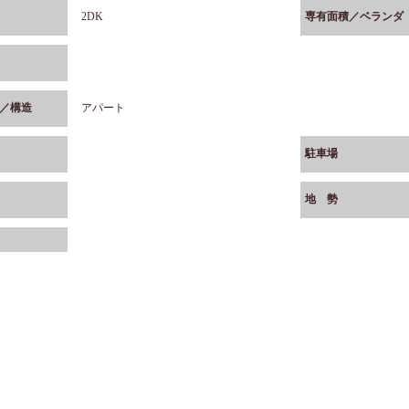
2DK
専有面積／ベランダ
／構造
アパート
駐車場
地 勢